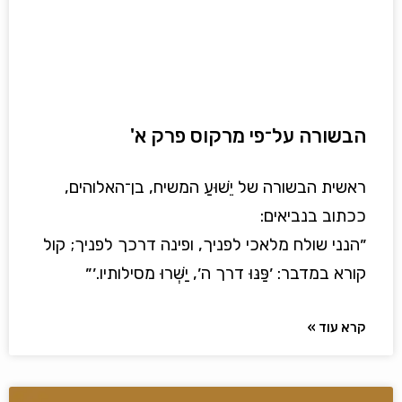
הבשורה על־פי מרקוס פרק א'
ראשית הבשורה של יֵשׁוּעַ המשיח, בן־האלוהים,
ככתוב בנביאים:
״הנני שולח מלאכי לפניך, ופינה דרכך לפניך; קול
קורא במדבר: ׳פַּנּוּ דרך ה׳, יַשְּׁרוּ מסילותיו.׳ ״
קרא עוד »