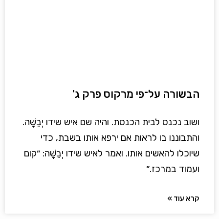
הבשורה על־פי מרקוס פרק ג'
ושוב נכנס לבית הכנסת. והיה שם איש שידו יְבֵשָׁה.
והתבוננו בו לראות אם ירפא אותו בשבת, כדי
שיוכלו להאשים אותו. ואמר לאיש שידו יְבֵשָׁה: ״קום
ועמוד במרכז.״
קרא עוד »