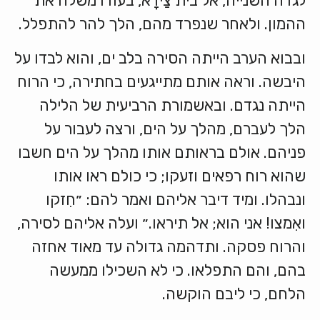
לגדה השנייה, אל בית צַידָא, בעודו משלח את
ההמון. ולאחר שנפרד מהם, הלך להר להתפלל.
ובבוא הערב הייתה הסירה בלב ים, והוא לבדו על
היבשה. וראה אותם מתייגעים בחתירה, כי הרוח
הייתה נגדם. ובאשמורת הרביעית של הלילה
הלך לעברם, מהלך על הים, ורצה לעבור על
פניהם. אולם בראותם אותו מהלך על הים חשבו
שהוא רוח רפאים וזעקו; כי כולם ראו אותו
ונבהלו. ומיד דיבר אליהם ואמר להם: ״חִזקו
ואִמצו! אני הוא; אל תיראו.״ ועלה אליהם לסירה,
והרוח פסקה. ותדהמה גדולה עד מאוד אחזה
בהם, והם התפלאו. כי לא השכילו ממעשה
הלחם, כי ליבם הוקשה.