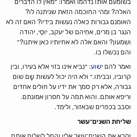
בשומעם אותו נדהמו ואמרו: ״מאין לו הדברים
האלה? ומהי החוכמה הזאת שניתנה לו?
האומנם גבורות כאלה נעשות בידיו? האם זה לא
הנגר בן מרים, אחִיהם של יעקב, יוסֵי, יהודה
ושמעון? והאם אלה לא אחיותיו כאן איתנו?״
והם נכשלו בו.
ואמר להם
ישוע
: ״נביא אינו בזוי אלא בעירו, ובין
קרוביו, ובביתו.״ ולא היה יכול לעשות שָם שום
גבורה, אלא רק סמך את ידיו על חולים אחדים
וריפא אותם. והוא תמה על חסרון אמונתם.
וסבב בכפרים שבאזור, ולימד.
שליחת
השנים־עשר
וקרא את השנים־עשר אליו והחל לשלוח אותם