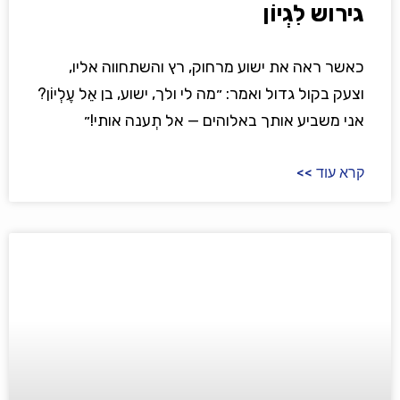
גירוש לִגְיוֹן
כאשר ראה את ישוע מרחוק, רץ והשתחווה אליו,
וצעק בקול גדול ואמר: ״מה לי ולך, ישוע, בן אֵל עֶלְיוֹן?
אני משביע אותך באלוהים — אל תְענה אותי!״
קרא עוד >>